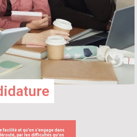
didature
 facilité et qu’on s’engage dans
érouté, par les difficultés qu’on