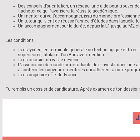
Des conseils d’orientation, un réseau, une aide pour trouver de
t’acheter ce qui favorisera ta réussite académique.
Un mentor qui va t’accompagner, issu du monde professionnel
Un tuteur qui vient de réussir l’année d’études dans laquelle tu
Un accompagnement sur la durée, depuis la L1 jusqu’au M2 et à 
Les conditions
tu es lycéen, en terminale générale ou technologique et tu es 
supérieures, titulaire d’un Bac avec mention
tu es boursier ou vas le devenir
L’association demande aux étudiants de s’investir dans une act
à soutenir les nouveaux mentorés qui adhèrent à notre pro
tu es originaire d’Île-de-France
Tu remplis un dossier de candidature. Après examen de ton dossier, 
J