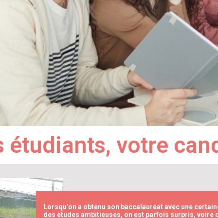
 étudiants, votre can
Lorsqu’on a obtenu son baccalauréat avec une certaine
des études ambitieuses, on est parfois surpris, voire d