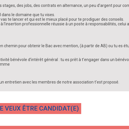
s stages, des jobs, des contrats en alternance, un peu d’argent pour com
 dans le domaine que tu vises.
 vas te lancer et qui est le mieux placé pour te prodiguer des conseils.
l’insertion professionnelle réussie à un poste à responsabilités, celui a
en chemin pour obtenir le Bac avec mention, (à partir de AB) ou tu es ét
ivité bénévole d’intérêt général : tu es prêt à t’engager dans un bénévo
gramme
un entretien avec les membres de notre association t’est proposé.
E VEUX ÊTRE CANDIDAT(E)