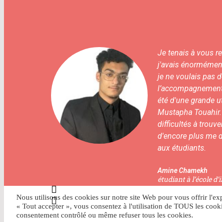
sue d'un
Je tenais à vous r
nts.
j'avais énormément
nsmission de
je ne voulais pas 
ités. Grâce à
l’accompagnement de
laire et
été d'une grande u
Mustapha Touahir. A
difficultés à trouv
d'encore plus me d
aux étudiants.
Amine Chamekh
étudiant à l’école d
Nous utilisons des cookies sur notre site Web pour vous offrir l'e
« Tout accepter », vous consentez à l'utilisation de TOUS les coo
consentement contrôlé ou même refuser tous les cookies.