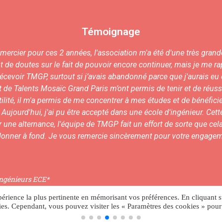
Témoignage
emercier pour ces 2 années, l'association m'a été d'une très grand
 de doutes sur le fait de pouvoir encore continuer, mais je me rap
décevoir TMGP, surtout si j’avais abandonné parce que j'aurais e
 Talents Mosaïc Grand Paris m’ont permis de tenir et de réussir. 
tilité, il m'a permis de me concentrer à mes études et de bénéfic
ujourd'hui, j'ai pu être accepté dans une école d'ingénieur. Cett
er une alternance, l'équipe de TMGP fait un effort de sorte que ce
onner à fond. Je vous remercie sincèrement pour votre engageme
’ingénieurs ECE*
xpérience la plus pertinente en mémorisant vos préférences. En cliquant s
kies. Cependant, vous pouvez visiter les « Paramètres des cookies » pou